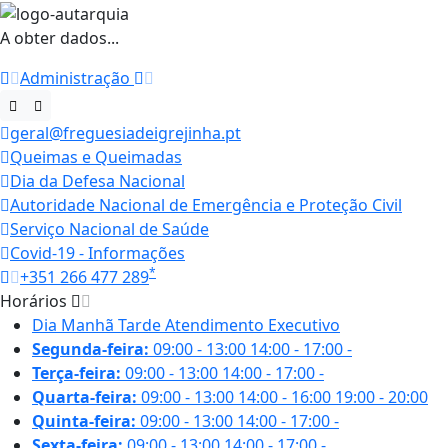
A obter dados...
Administração
geral@freguesiadeigrejinha.pt
Queimas e Queimadas
Dia da Defesa Nacional
Autoridade Nacional de Emergência e Proteção Civil
Serviço Nacional de Saúde
Covid-19 - Informações
*
+351 266 477 289
Horários
Dia
Manhã
Tarde
Atendimento Executivo
Segunda-feira:
09:00 - 13:00
14:00 - 17:00
-
Terça-feira:
09:00 - 13:00
14:00 - 17:00
-
Quarta-feira:
09:00 - 13:00
14:00 - 16:00
19:00 - 20:00
Quinta-feira:
09:00 - 13:00
14:00 - 17:00
-
Sexta-feira:
09:00 - 13:00
14:00 - 17:00
-