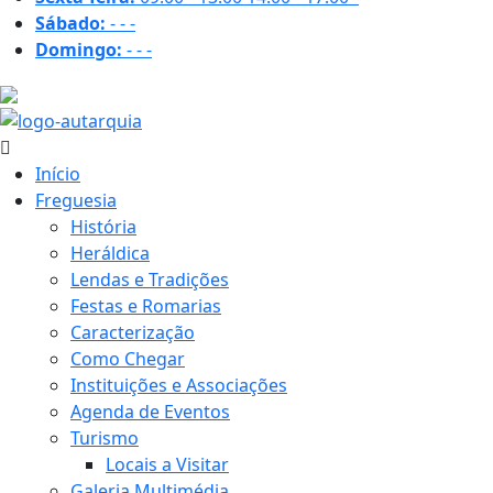
Sábado:
-
-
-
Domingo:
-
-
-
16.9 ºC
Início
Freguesia
História
Heráldica
Lendas e Tradições
Festas e Romarias
Caracterização
Como Chegar
Instituições e Associações
Agenda de Eventos
Turismo
Locais a Visitar
Galeria Multimédia