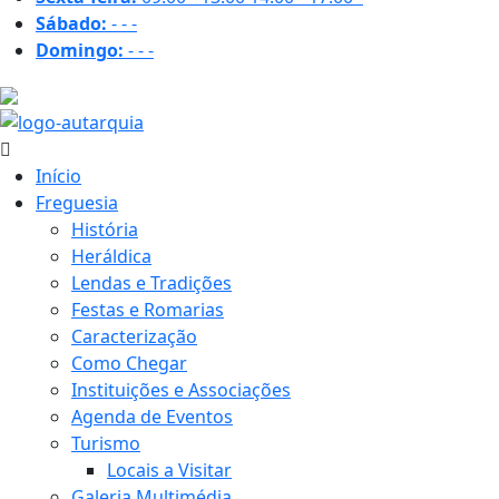
Sábado:
-
-
-
Domingo:
-
-
-
25.9 ºC
Início
Freguesia
História
Heráldica
Lendas e Tradições
Festas e Romarias
Caracterização
Como Chegar
Instituições e Associações
Agenda de Eventos
Turismo
Locais a Visitar
Galeria Multimédia