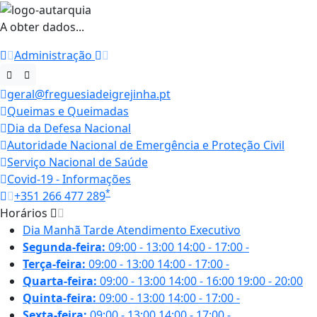
A obter dados...
Administração
geral@freguesiadeigrejinha.pt
Queimas e Queimadas
Dia da Defesa Nacional
Autoridade Nacional de Emergência e Proteção Civil
Serviço Nacional de Saúde
Covid-19 - Informações
*
+351 266 477 289
Horários
Dia
Manhã
Tarde
Atendimento Executivo
Segunda-feira:
09:00 - 13:00
14:00 - 17:00
-
Terça-feira:
09:00 - 13:00
14:00 - 17:00
-
Quarta-feira:
09:00 - 13:00
14:00 - 16:00
19:00 - 20:00
Quinta-feira:
09:00 - 13:00
14:00 - 17:00
-
Sexta-feira:
09:00 - 13:00
14:00 - 17:00
-