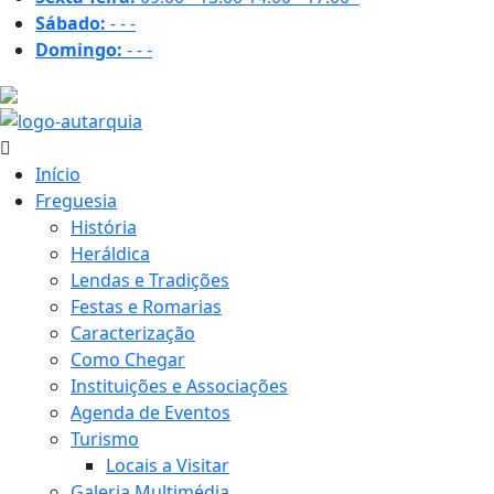
Sábado:
-
-
-
Domingo:
-
-
-
25.9 ºC
Início
Freguesia
História
Heráldica
Lendas e Tradições
Festas e Romarias
Caracterização
Como Chegar
Instituições e Associações
Agenda de Eventos
Turismo
Locais a Visitar
Galeria Multimédia