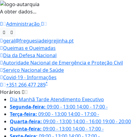
A obter dados...
Administração
geral@freguesiadeigrejinha.pt
Queimas e Queimadas
Dia da Defesa Nacional
Autoridade Nacional de Emergência e Proteção Civil
Serviço Nacional de Saúde
Covid-19 - Informações
*
+351 266 477 289
Horários
Dia
Manhã
Tarde
Atendimento Executivo
Segunda-feira:
09:00 - 13:00
14:00 - 17:00
-
Terça-feira:
09:00 - 13:00
14:00 - 17:00
-
Quarta-feira:
09:00 - 13:00
14:00 - 16:00
19:00 - 20:00
Quinta-feira:
09:00 - 13:00
14:00 - 17:00
-
Sexta-feira:
09:00 - 13:00
14:00 - 17:00
-