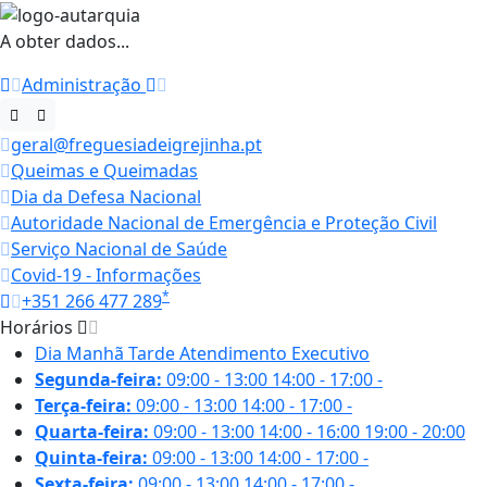
A obter dados...
Administração
geral@freguesiadeigrejinha.pt
Queimas e Queimadas
Dia da Defesa Nacional
Autoridade Nacional de Emergência e Proteção Civil
Serviço Nacional de Saúde
Covid-19 - Informações
*
+351 266 477 289
Horários
Dia
Manhã
Tarde
Atendimento Executivo
Segunda-feira:
09:00 - 13:00
14:00 - 17:00
-
Terça-feira:
09:00 - 13:00
14:00 - 17:00
-
Quarta-feira:
09:00 - 13:00
14:00 - 16:00
19:00 - 20:00
Quinta-feira:
09:00 - 13:00
14:00 - 17:00
-
Sexta-feira:
09:00 - 13:00
14:00 - 17:00
-