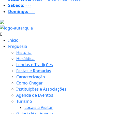
Sábado:
-
-
-
Domingo:
-
-
-
30.4 ºC
Início
Freguesia
História
Heráldica
Lendas e Tradições
Festas e Romarias
Caracterização
Como Chegar
Instituições e Associações
Agenda de Eventos
Turismo
Locais a Visitar
Galeria Multimédia