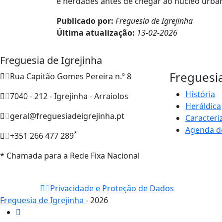
e herdades antes de chegar ao núcleo urba
Publicado por:
Freguesia de Igrejinha
Última atualização:
13-02-2026
Freguesia de Igrejinha
Freguesi
Rua Capitão Gomes Pereira n.º 8
História
7040 - 212 - Igrejinha - Arraiolos
Heráldica
geral@freguesiadeigrejinha.pt
Caracteri
Agenda d
*
+351 266 477 289
* Chamada para a Rede Fixa Nacional
Privacidade e Proteção de Dados
Freguesia de Igrejinha
- 2026