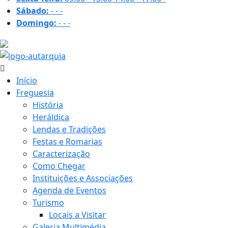
Sábado:
-
-
-
Domingo:
-
-
-
16.6 ºC
Início
Freguesia
História
Heráldica
Lendas e Tradições
Festas e Romarias
Caracterização
Como Chegar
Instituições e Associações
Agenda de Eventos
Turismo
Locais a Visitar
Galeria Multimédia