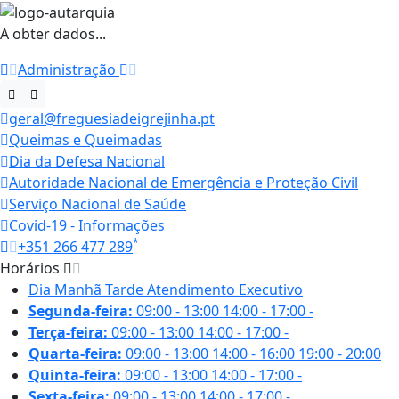
A obter dados...
Administração
geral@freguesiadeigrejinha.pt
Queimas e Queimadas
Dia da Defesa Nacional
Autoridade Nacional de Emergência e Proteção Civil
Serviço Nacional de Saúde
Covid-19 - Informações
*
+351 266 477 289
Horários
Dia
Manhã
Tarde
Atendimento Executivo
Segunda-feira:
09:00 - 13:00
14:00 - 17:00
-
Terça-feira:
09:00 - 13:00
14:00 - 17:00
-
Quarta-feira:
09:00 - 13:00
14:00 - 16:00
19:00 - 20:00
Quinta-feira:
09:00 - 13:00
14:00 - 17:00
-
Sexta-feira:
09:00 - 13:00
14:00 - 17:00
-