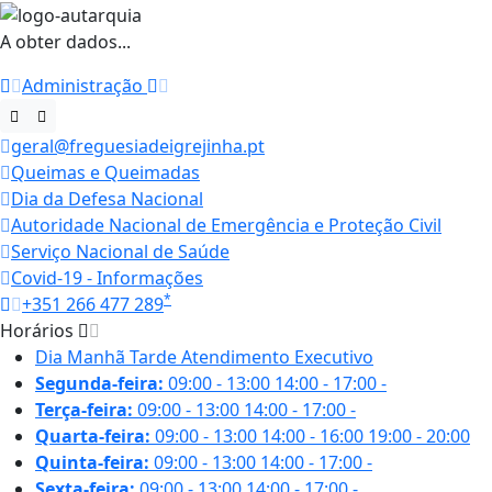
A obter dados...
Administração
geral@freguesiadeigrejinha.pt
Queimas e Queimadas
Dia da Defesa Nacional
Autoridade Nacional de Emergência e Proteção Civil
Serviço Nacional de Saúde
Covid-19 - Informações
*
+351 266 477 289
Horários
Dia
Manhã
Tarde
Atendimento Executivo
Segunda-feira:
09:00 - 13:00
14:00 - 17:00
-
Terça-feira:
09:00 - 13:00
14:00 - 17:00
-
Quarta-feira:
09:00 - 13:00
14:00 - 16:00
19:00 - 20:00
Quinta-feira:
09:00 - 13:00
14:00 - 17:00
-
Sexta-feira:
09:00 - 13:00
14:00 - 17:00
-