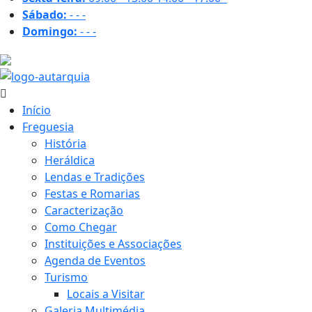
Sábado:
-
-
-
Domingo:
-
-
-
28.2 ºC
Início
Freguesia
História
Heráldica
Lendas e Tradições
Festas e Romarias
Caracterização
Como Chegar
Instituições e Associações
Agenda de Eventos
Turismo
Locais a Visitar
Galeria Multimédia