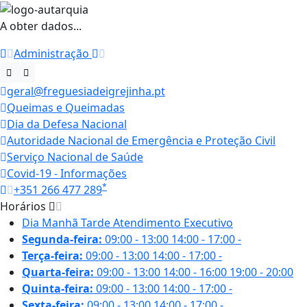
A obter dados...
Administração
geral@freguesiadeigrejinha.pt
Queimas e Queimadas
Dia da Defesa Nacional
Autoridade Nacional de Emergência e Proteção Civil
Serviço Nacional de Saúde
Covid-19 - Informações
*
+351 266 477 289
Horários
Dia
Manhã
Tarde
Atendimento Executivo
Segunda-feira:
09:00 - 13:00
14:00 - 17:00
-
Terça-feira:
09:00 - 13:00
14:00 - 17:00
-
Quarta-feira:
09:00 - 13:00
14:00 - 16:00
19:00 - 20:00
Quinta-feira:
09:00 - 13:00
14:00 - 17:00
-
Sexta-feira:
09:00 - 13:00
14:00 - 17:00
-