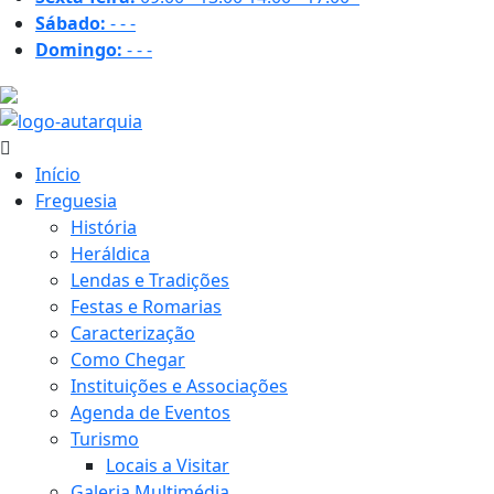
Sábado:
-
-
-
Domingo:
-
-
-
35.4 ºC
Início
Freguesia
História
Heráldica
Lendas e Tradições
Festas e Romarias
Caracterização
Como Chegar
Instituições e Associações
Agenda de Eventos
Turismo
Locais a Visitar
Galeria Multimédia