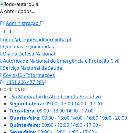
A obter dados...
Administração
geral@freguesiadeigrejinha.pt
Queimas e Queimadas
Dia da Defesa Nacional
Autoridade Nacional de Emergência e Proteção Civil
Serviço Nacional de Saúde
Covid-19 - Informações
*
+351 266 477 289
Horários
Dia
Manhã
Tarde
Atendimento Executivo
Segunda-feira:
09:00 - 13:00
14:00 - 17:00
-
Terça-feira:
09:00 - 13:00
14:00 - 17:00
-
Quarta-feira:
09:00 - 13:00
14:00 - 16:00
19:00 - 20:00
Quinta-feira:
09:00 - 13:00
14:00 - 17:00
-
Sexta-feira:
09:00 - 13:00
14:00 - 17:00
-