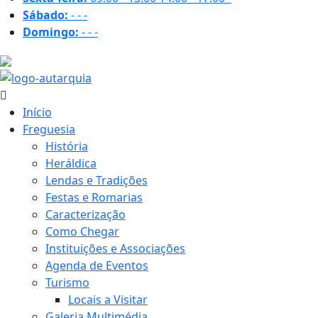
Sábado:
-
-
-
Domingo:
-
-
-
18 ºC
Início
Freguesia
História
Heráldica
Lendas e Tradições
Festas e Romarias
Caracterização
Como Chegar
Instituições e Associações
Agenda de Eventos
Turismo
Locais a Visitar
Galeria Multimédia