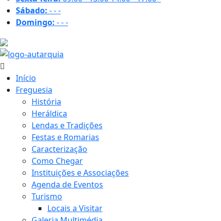
Sábado:
-
-
-
Domingo:
-
-
-
18.8 ºC
Início
Freguesia
História
Heráldica
Lendas e Tradições
Festas e Romarias
Caracterização
Como Chegar
Instituições e Associações
Agenda de Eventos
Turismo
Locais a Visitar
Galeria Multimédia