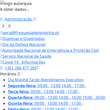
A obter dados...
Administração
geral@freguesiadeigrejinha.pt
Queimas e Queimadas
Dia da Defesa Nacional
Autoridade Nacional de Emergência e Proteção Civil
Serviço Nacional de Saúde
Covid-19 - Informações
*
+351 266 477 289
Horários
Dia
Manhã
Tarde
Atendimento Executivo
Segunda-feira:
09:00 - 13:00
14:00 - 17:00
-
Terça-feira:
09:00 - 13:00
14:00 - 17:00
-
Quarta-feira:
09:00 - 13:00
14:00 - 16:00
19:00 - 20:00
Quinta-feira:
09:00 - 13:00
14:00 - 17:00
-
Sexta-feira:
09:00 - 13:00
14:00 - 17:00
-