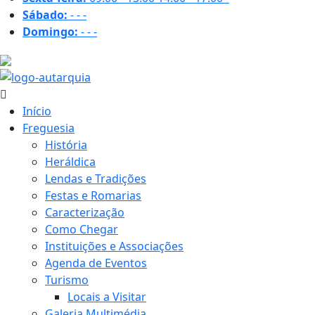
Sábado:
-
-
-
Domingo:
-
-
-
27.6 ºC
Início
Freguesia
História
Heráldica
Lendas e Tradições
Festas e Romarias
Caracterização
Como Chegar
Instituições e Associações
Agenda de Eventos
Turismo
Locais a Visitar
Galeria Multimédia