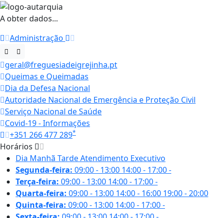
A obter dados...
Administração
geral@freguesiadeigrejinha.pt
Queimas e Queimadas
Dia da Defesa Nacional
Autoridade Nacional de Emergência e Proteção Civil
Serviço Nacional de Saúde
Covid-19 - Informações
*
+351 266 477 289
Horários
Dia
Manhã
Tarde
Atendimento Executivo
Segunda-feira:
09:00 - 13:00
14:00 - 17:00
-
Terça-feira:
09:00 - 13:00
14:00 - 17:00
-
Quarta-feira:
09:00 - 13:00
14:00 - 16:00
19:00 - 20:00
Quinta-feira:
09:00 - 13:00
14:00 - 17:00
-
Sexta-feira:
09:00 - 13:00
14:00 - 17:00
-