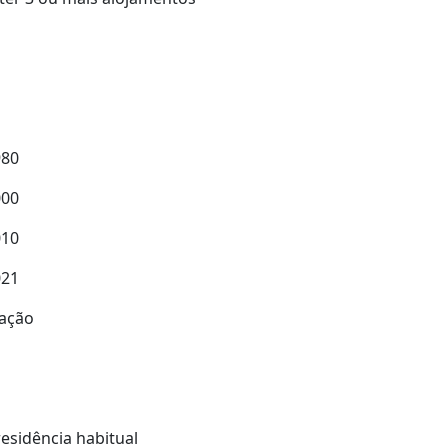
s
980
000
010
021
ração
residência habitual